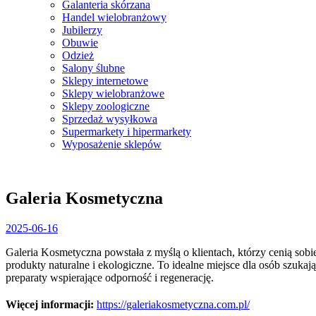
Galanteria skórzana
Handel wielobranżowy
Jubilerzy
Obuwie
Odzież
Salony ślubne
Sklepy internetowe
Sklepy wielobranżowe
Sklepy zoologiczne
Sprzedaż wysyłkowa
Supermarkety i hipermarkety
Wyposażenie sklepów
Close
Menu
Galeria Kosmetyczna
2025-
2025-06-16
06-
Galeria Kosmetyczna powstała z myślą o klientach, którzy cenią sobi
16
produkty naturalne i ekologiczne. To idealne miejsce dla osób szuka
preparaty wspierające odporność i regenerację.
Więcej informacji:
https://galeriakosmetyczna.com.pl/