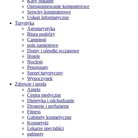
Kasy fiskalne
Oprogramowanie komputerowe
Serwisy komputerowe
Usługi informatyczne
Turystyka
Agroturystyka
Biura podróży
Campingi
pola namiotowe
Domy i ośrodki wczasowe
Hotele
Noclegi
Pensjonaty
Sprzęt turystyczny
Wypoczynek
Zdrowie i uroda
Apteki
Centra medyczne
Dietetyka i odchudzanie
Drogerie i perfumerie
Fitness
Gabinety kosmetyczne
Kosmetyki
Lekarze specjaliści
gabinety