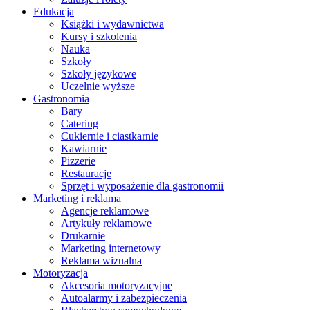
Edukacja
Książki i wydawnictwa
Kursy i szkolenia
Nauka
Szkoły
Szkoły językowe
Uczelnie wyższe
Gastronomia
Bary
Catering
Cukiernie i ciastkarnie
Kawiarnie
Pizzerie
Restauracje
Sprzęt i wyposażenie dla gastronomii
Marketing i reklama
Agencje reklamowe
Artykuły reklamowe
Drukarnie
Marketing internetowy
Reklama wizualna
Motoryzacja
Akcesoria motoryzacyjne
Autoalarmy i zabezpieczenia