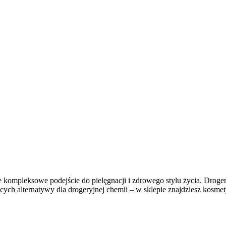
e kompleksowe podejście do pielęgnacji i zdrowego stylu życia. Droger
jących alternatywy dla drogeryjnej chemii – w sklepie znajdziesz kosm