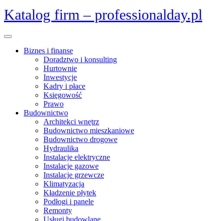
Skip
Katalog firm – professionalday.pl
to
content
Open
Menu
Biznes i finanse
Doradztwo i konsulting
Hurtownie
Inwestycje
Kadry i płace
Księgowość
Prawo
Budownictwo
Architekci wnętrz
Budownictwo mieszkaniowe
Budownictwo drogowe
Hydraulika
Instalacje elektryczne
Instalacje gazowe
Instalacje grzewcze
Klimatyzacja
Kładzenie płytek
Podłogi i panele
Remonty
Usługi budowlane