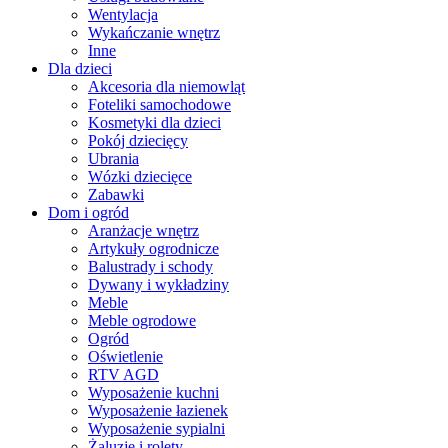
Wentylacja
Wykańczanie wnętrz
Inne
Dla dzieci
Akcesoria dla niemowląt
Foteliki samochodowe
Kosmetyki dla dzieci
Pokój dziecięcy
Ubrania
Wózki dziecięce
Zabawki
Dom i ogród
Aranżacje wnętrz
Artykuły ogrodnicze
Balustrady i schody
Dywany i wykładziny
Meble
Meble ogrodowe
Ogród
Oświetlenie
RTV AGD
Wyposażenie kuchni
Wyposażenie łazienek
Wyposażenie sypialni
Żaluzje i rolety