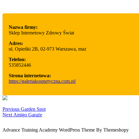
Nazwa firmy:
Sklep Internetowy Zdrowy Świat
Adres:
ul. Opieńki 2B
,
02-973 Warszawa
,
maz
Telefon:
535852446
Strona internetowa:
https://galeriakosmetyczna.com.pl/
Facebook
Twitter
sharing
Nawigacja
Previous
Previous
Garden Spot
Next
post:
Next
Amigo Garaże
wpisu
post:
Advance Training Academy WordPress Theme By Themeshopy