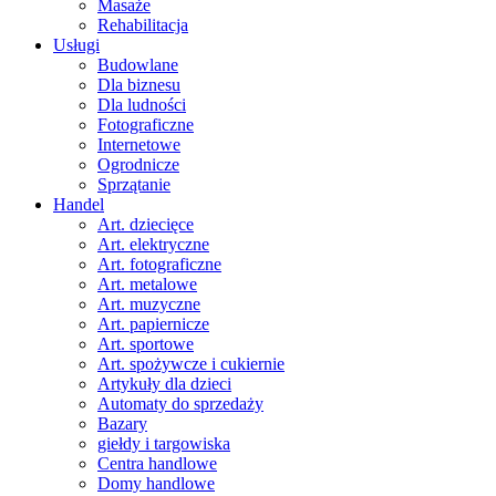
Masaże
Rehabilitacja
Usługi
Budowlane
Dla biznesu
Dla ludności
Fotograficzne
Internetowe
Ogrodnicze
Sprzątanie
Handel
Art. dziecięce
Art. elektryczne
Art. fotograficzne
Art. metalowe
Art. muzyczne
Art. papiernicze
Art. sportowe
Art. spożywcze i cukiernie
Artykuły dla dzieci
Automaty do sprzedaży
Bazary
giełdy i targowiska
Centra handlowe
Domy handlowe