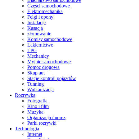
Blacharstwo samochodowe
Części samochodowe
Elektromechanika
Felgi i opony
Instalacje
Kasacja
złomowanie
Komisy samochodowe
Lakiernictwo
LPG
Mechanicy
Myjnie samochodowe
Pomoc drogowa
Skup aut
Stacje kontroli pojazdów
Tunning
Wulkanizacja
Rozrywka
Fotografia
Kino i film
Muzyka
Organizacja imprez
Parki rozrywki
Technologia
Internet