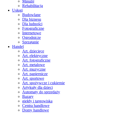
Masaże
Rehabilitacja
Usługi
Budowlane
Dla biznesu
Dla ludności
Fotograficzne
Internetowe
Ogrodnicze
Sprzątanie
Handel
Art. dziecięce
Art. elektryczne
Art. fotograficzne
Art. metalowe
Art. muzyczne
Art. papiernicze
Art. sportowe
Art. spożywcze i cukiernie
Artykuły dla dzieci
Automaty do sprzedaży
Bazary
giełdy i targowiska
Centra handlowe
Domy handlowe