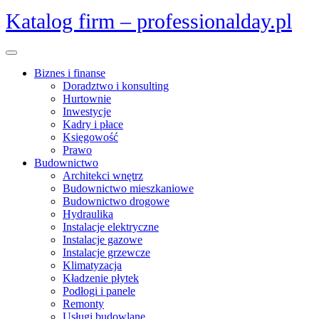
Skip
Katalog firm – professionalday.pl
to
content
Open
Menu
Biznes i finanse
Doradztwo i konsulting
Hurtownie
Inwestycje
Kadry i płace
Księgowość
Prawo
Budownictwo
Architekci wnętrz
Budownictwo mieszkaniowe
Budownictwo drogowe
Hydraulika
Instalacje elektryczne
Instalacje gazowe
Instalacje grzewcze
Klimatyzacja
Kładzenie płytek
Podłogi i panele
Remonty
Usługi budowlane