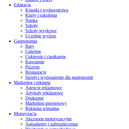
Edukacja
Książki i wydawnictwa
Kursy i szkolenia
Nauka
Szkoły
Szkoły językowe
Uczelnie wyższe
Gastronomia
Bary
Catering
Cukiernie i ciastkarnie
Kawiarnie
Pizzerie
Restauracje
Sprzęt i wyposażenie dla gastronomii
Marketing i reklama
Agencje reklamowe
Artykuły reklamowe
Drukarnie
Marketing internetowy
Reklama wizualna
Motoryzacja
Akcesoria motoryzacyjne
Autoalarmy i zabezpieczenia