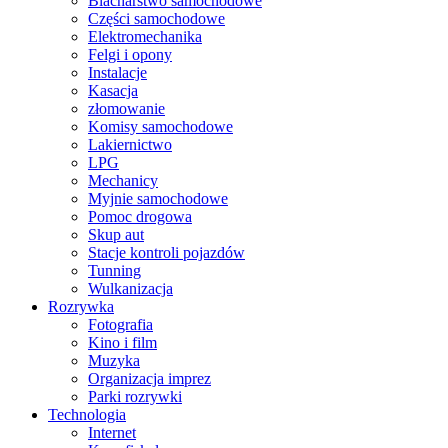
Blacharstwo samochodowe
Części samochodowe
Elektromechanika
Felgi i opony
Instalacje
Kasacja
złomowanie
Komisy samochodowe
Lakiernictwo
LPG
Mechanicy
Myjnie samochodowe
Pomoc drogowa
Skup aut
Stacje kontroli pojazdów
Tunning
Wulkanizacja
Rozrywka
Fotografia
Kino i film
Muzyka
Organizacja imprez
Parki rozrywki
Technologia
Internet