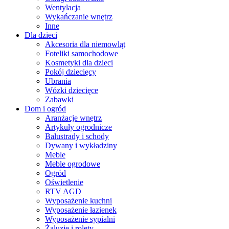
Wentylacja
Wykańczanie wnętrz
Inne
Dla dzieci
Akcesoria dla niemowląt
Foteliki samochodowe
Kosmetyki dla dzieci
Pokój dziecięcy
Ubrania
Wózki dziecięce
Zabawki
Dom i ogród
Aranżacje wnętrz
Artykuły ogrodnicze
Balustrady i schody
Dywany i wykładziny
Meble
Meble ogrodowe
Ogród
Oświetlenie
RTV AGD
Wyposażenie kuchni
Wyposażenie łazienek
Wyposażenie sypialni
Żaluzje i rolety