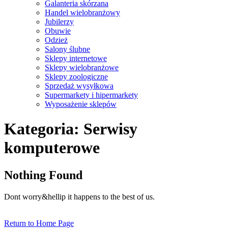
Galanteria skórzana
Handel wielobranżowy
Jubilerzy
Obuwie
Odzież
Salony ślubne
Sklepy internetowe
Sklepy wielobranżowe
Sklepy zoologiczne
Sprzedaż wysyłkowa
Supermarkety i hipermarkety
Wyposażenie sklepów
Close
Kategoria:
Serwisy
Menu
komputerowe
Nothing Found
Dont worry&hellip it happens to the best of us.
Return
Return to Home Page