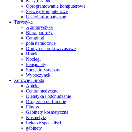
Kasy fiskalne
Oprogramowanie komputerowe
Serwisy komputerowe
Usługi informatyczne
Turystyka
Agroturystyka
Biura podróży
Campingi
pola namiotowe
Domy i ośrodki wczasowe
Hotele
Noclegi
Pensjonaty
Sprzęt turystyczny
Wypoczynek
Zdrowie i uroda
Apteki
Centra medyczne
Dietetyka i odchudzanie
Drogerie i perfumerie
Fitness
Gabinety kosmetyczne
Kosmetyki
Lekarze specjaliści
gabinety