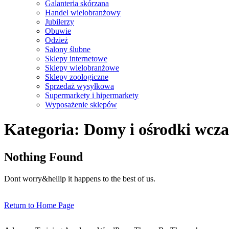
Galanteria skórzana
Handel wielobranżowy
Jubilerzy
Obuwie
Odzież
Salony ślubne
Sklepy internetowe
Sklepy wielobranżowe
Sklepy zoologiczne
Sprzedaż wysyłkowa
Supermarkety i hipermarkety
Wyposażenie sklepów
Close
Kategoria:
Domy i ośrodki wcz
Menu
Nothing Found
Dont worry&hellip it happens to the best of us.
Return
Return to Home Page
to
Home