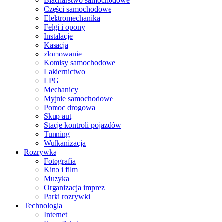
Blacharstwo samochodowe
Części samochodowe
Elektromechanika
Felgi i opony
Instalacje
Kasacja
złomowanie
Komisy samochodowe
Lakiernictwo
LPG
Mechanicy
Myjnie samochodowe
Pomoc drogowa
Skup aut
Stacje kontroli pojazdów
Tunning
Wulkanizacja
Rozrywka
Fotografia
Kino i film
Muzyka
Organizacja imprez
Parki rozrywki
Technologia
Internet