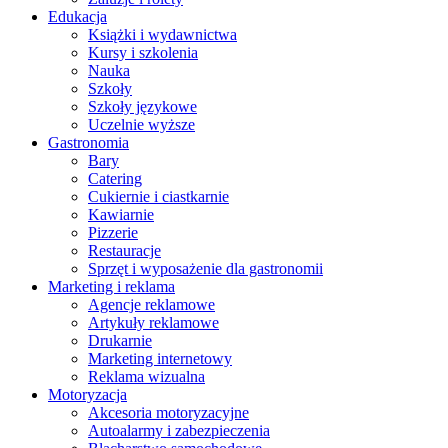
Edukacja
Książki i wydawnictwa
Kursy i szkolenia
Nauka
Szkoły
Szkoły językowe
Uczelnie wyższe
Gastronomia
Bary
Catering
Cukiernie i ciastkarnie
Kawiarnie
Pizzerie
Restauracje
Sprzęt i wyposażenie dla gastronomii
Marketing i reklama
Agencje reklamowe
Artykuły reklamowe
Drukarnie
Marketing internetowy
Reklama wizualna
Motoryzacja
Akcesoria motoryzacyjne
Autoalarmy i zabezpieczenia