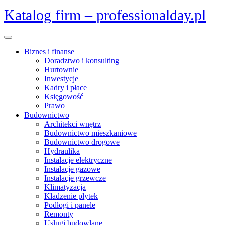
Skip
Katalog firm – professionalday.pl
to
content
Open
Menu
Biznes i finanse
Doradztwo i konsulting
Hurtownie
Inwestycje
Kadry i płace
Księgowość
Prawo
Budownictwo
Architekci wnętrz
Budownictwo mieszkaniowe
Budownictwo drogowe
Hydraulika
Instalacje elektryczne
Instalacje gazowe
Instalacje grzewcze
Klimatyzacja
Kładzenie płytek
Podłogi i panele
Remonty
Usługi budowlane