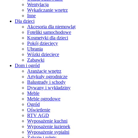
Wentylacja
Wykańczanie wnętrz
Inne
Dla dzieci
Akcesoria dla niemowląt
Foteliki samochodowe
Kosmetyki dla dzieci
Pokój dziecięcy
Ubrania
Wózki dziecięce
Zabawki
Dom i ogród
Aranżacje wnętrz
Artykuły ogrodnicze
Balustrady i schody
Dywany i wykładziny
Meble
Meble ogrodowe
Ogród
Oświetlenie
RTV AGD
Wyposażenie kuchni
Wyposażenie łazienek
Wyposażenie sypialni
Żaluzje i rolety