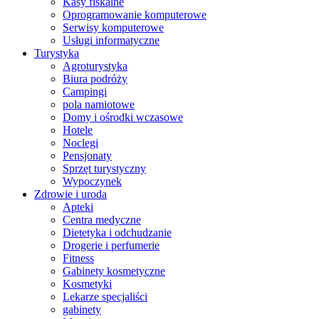
Kasy fiskalne
Oprogramowanie komputerowe
Serwisy komputerowe
Usługi informatyczne
Turystyka
Agroturystyka
Biura podróży
Campingi
pola namiotowe
Domy i ośrodki wczasowe
Hotele
Noclegi
Pensjonaty
Sprzęt turystyczny
Wypoczynek
Zdrowie i uroda
Apteki
Centra medyczne
Dietetyka i odchudzanie
Drogerie i perfumerie
Fitness
Gabinety kosmetyczne
Kosmetyki
Lekarze specjaliści
gabinety