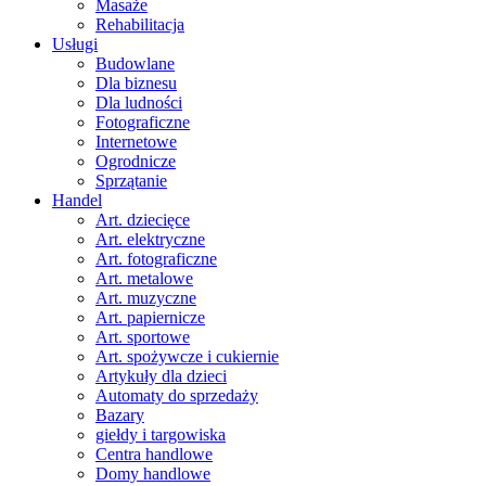
Masaże
Rehabilitacja
Usługi
Budowlane
Dla biznesu
Dla ludności
Fotograficzne
Internetowe
Ogrodnicze
Sprzątanie
Handel
Art. dziecięce
Art. elektryczne
Art. fotograficzne
Art. metalowe
Art. muzyczne
Art. papiernicze
Art. sportowe
Art. spożywcze i cukiernie
Artykuły dla dzieci
Automaty do sprzedaży
Bazary
giełdy i targowiska
Centra handlowe
Domy handlowe