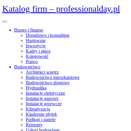
Skip
Katalog firm – professionalday.pl
to
content
Open
Menu
Biznes i finanse
Doradztwo i konsulting
Hurtownie
Inwestycje
Kadry i płace
Księgowość
Prawo
Budownictwo
Architekci wnętrz
Budownictwo mieszkaniowe
Budownictwo drogowe
Hydraulika
Instalacje elektryczne
Instalacje gazowe
Instalacje grzewcze
Klimatyzacja
Kładzenie płytek
Podłogi i panele
Remonty
Usługi budowlane