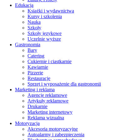
Edukacja
Książki i wydawnictwa
Kursy i szkolenia
Nauka
Szkoły
Szkoły językowe
Uczelnie wyższe
Gastronomia
Bary
Catering
Cukiernie i ciastkarnie
Kawiarnie
Pizzerie
Restauracje
Sprzęt i wyposażenie dla gastronomii
Marketing i reklama
Agencje reklamowe
Artykuły reklamowe
Drukarnie
Marketing internetowy
Reklama wizualna
Motoryzacja
Akcesoria motoryzacyjne
Autoalarmy i zabezpieczenia