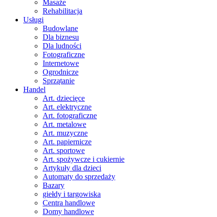
Masaże
Rehabilitacja
Usługi
Budowlane
Dla biznesu
Dla ludności
Fotograficzne
Internetowe
Ogrodnicze
Sprzątanie
Handel
Art. dziecięce
Art. elektryczne
Art. fotograficzne
Art. metalowe
Art. muzyczne
Art. papiernicze
Art. sportowe
Art. spożywcze i cukiernie
Artykuły dla dzieci
Automaty do sprzedaży
Bazary
giełdy i targowiska
Centra handlowe
Domy handlowe