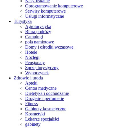
Kasy fiskalne
Oprogramowanie komputerowe
Serwisy komputerowe
Usługi informatyczne
Turystyka
Agroturystyka
Biura podróży
Campingi
pola namiotowe
Domy i ośrodki wczasowe
Hotele
Noclegi
Pensjonaty
Sprzęt turystyczny
Wypoczynek
Zdrowie i uroda
Apteki
Centra medyczne
Dietetyka i odchudzanie
Drogerie i perfumerie
Fitness
Gabinety kosmetyczne
Kosmetyki
Lekarze specjaliści
gabinety