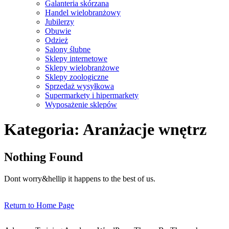
Galanteria skórzana
Handel wielobranżowy
Jubilerzy
Obuwie
Odzież
Salony ślubne
Sklepy internetowe
Sklepy wielobranżowe
Sklepy zoologiczne
Sprzedaż wysyłkowa
Supermarkety i hipermarkety
Wyposażenie sklepów
Close
Kategoria:
Aranżacje wnętrz
Menu
Nothing Found
Dont worry&hellip it happens to the best of us.
Return
Return to Home Page
to
Home