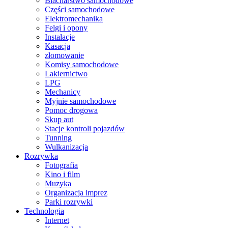
Blacharstwo samochodowe
Części samochodowe
Elektromechanika
Felgi i opony
Instalacje
Kasacja
złomowanie
Komisy samochodowe
Lakiernictwo
LPG
Mechanicy
Myjnie samochodowe
Pomoc drogowa
Skup aut
Stacje kontroli pojazdów
Tunning
Wulkanizacja
Rozrywka
Fotografia
Kino i film
Muzyka
Organizacja imprez
Parki rozrywki
Technologia
Internet