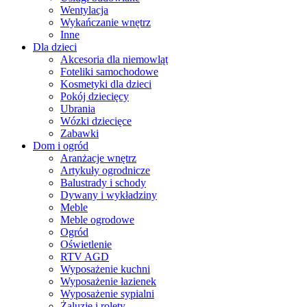
Wentylacja
Wykańczanie wnętrz
Inne
Dla dzieci
Akcesoria dla niemowląt
Foteliki samochodowe
Kosmetyki dla dzieci
Pokój dziecięcy
Ubrania
Wózki dziecięce
Zabawki
Dom i ogród
Aranżacje wnętrz
Artykuły ogrodnicze
Balustrady i schody
Dywany i wykładziny
Meble
Meble ogrodowe
Ogród
Oświetlenie
RTV AGD
Wyposażenie kuchni
Wyposażenie łazienek
Wyposażenie sypialni
Żaluzje i rolety