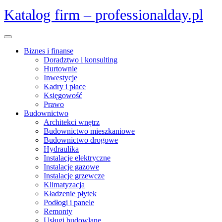
Skip
Katalog firm – professionalday.pl
to
content
Open
Menu
Biznes i finanse
Doradztwo i konsulting
Hurtownie
Inwestycje
Kadry i płace
Księgowość
Prawo
Budownictwo
Architekci wnętrz
Budownictwo mieszkaniowe
Budownictwo drogowe
Hydraulika
Instalacje elektryczne
Instalacje gazowe
Instalacje grzewcze
Klimatyzacja
Kładzenie płytek
Podłogi i panele
Remonty
Usługi budowlane