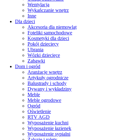
Wentylacja
Wykańczanie wnętrz
Inne
Dla dzieci
Akcesoria dla niemowląt
Foteliki samochodowe
Kosmetyki dla dzieci
Pokój dziecięcy
Ubrania
Wózki dziecięce
Zabawki
Dom i ogród
Aranżacje wnętrz
Artykuły ogrodnicze
Balustrady i schody
Dywany i wykładziny
Meble
Meble ogrodowe
Ogród
Oświetlenie
RTV AGD
Wyposażenie kuchni
Wyposażenie łazienek
Wyposażenie sypialni
Żaluzje i rolety