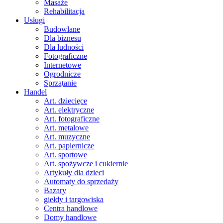
Masaże
Rehabilitacja
Usługi
Budowlane
Dla biznesu
Dla ludności
Fotograficzne
Internetowe
Ogrodnicze
Sprzątanie
Handel
Art. dziecięce
Art. elektryczne
Art. fotograficzne
Art. metalowe
Art. muzyczne
Art. papiernicze
Art. sportowe
Art. spożywcze i cukiernie
Artykuły dla dzieci
Automaty do sprzedaży
Bazary
giełdy i targowiska
Centra handlowe
Domy handlowe