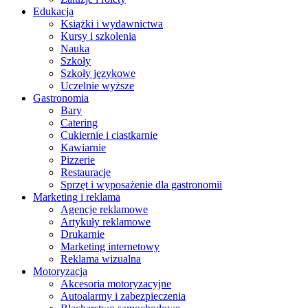
Edukacja
Książki i wydawnictwa
Kursy i szkolenia
Nauka
Szkoły
Szkoły językowe
Uczelnie wyższe
Gastronomia
Bary
Catering
Cukiernie i ciastkarnie
Kawiarnie
Pizzerie
Restauracje
Sprzęt i wyposażenie dla gastronomii
Marketing i reklama
Agencje reklamowe
Artykuły reklamowe
Drukarnie
Marketing internetowy
Reklama wizualna
Motoryzacja
Akcesoria motoryzacyjne
Autoalarmy i zabezpieczenia