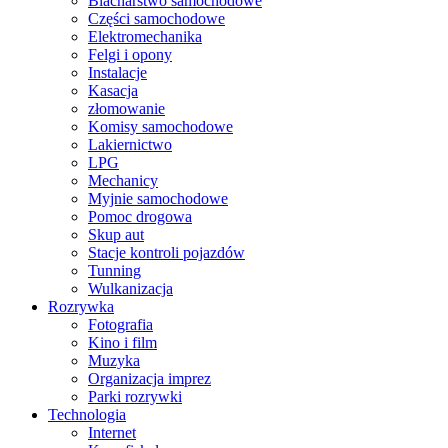
Blacharstwo samochodowe
Części samochodowe
Elektromechanika
Felgi i opony
Instalacje
Kasacja
złomowanie
Komisy samochodowe
Lakiernictwo
LPG
Mechanicy
Myjnie samochodowe
Pomoc drogowa
Skup aut
Stacje kontroli pojazdów
Tunning
Wulkanizacja
Rozrywka
Fotografia
Kino i film
Muzyka
Organizacja imprez
Parki rozrywki
Technologia
Internet