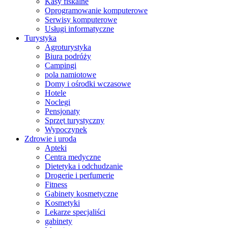
Kasy fiskalne
Oprogramowanie komputerowe
Serwisy komputerowe
Usługi informatyczne
Turystyka
Agroturystyka
Biura podróży
Campingi
pola namiotowe
Domy i ośrodki wczasowe
Hotele
Noclegi
Pensjonaty
Sprzęt turystyczny
Wypoczynek
Zdrowie i uroda
Apteki
Centra medyczne
Dietetyka i odchudzanie
Drogerie i perfumerie
Fitness
Gabinety kosmetyczne
Kosmetyki
Lekarze specjaliści
gabinety