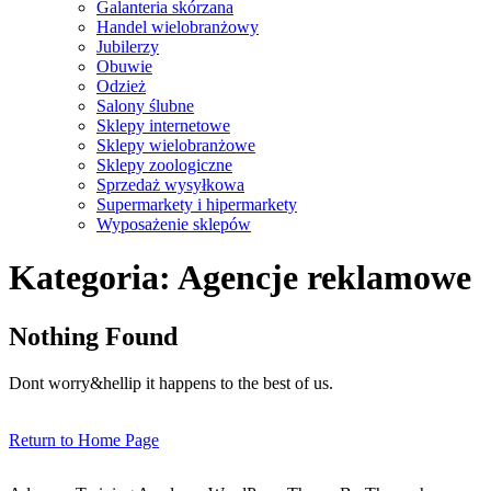
Galanteria skórzana
Handel wielobranżowy
Jubilerzy
Obuwie
Odzież
Salony ślubne
Sklepy internetowe
Sklepy wielobranżowe
Sklepy zoologiczne
Sprzedaż wysyłkowa
Supermarkety i hipermarkety
Wyposażenie sklepów
Close
Kategoria:
Agencje reklamowe
Menu
Nothing Found
Dont worry&hellip it happens to the best of us.
Return
Return to Home Page
to
Home