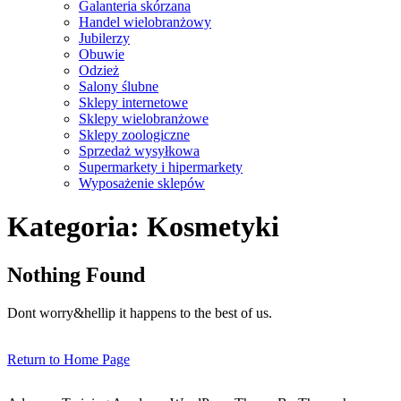
Galanteria skórzana
Handel wielobranżowy
Jubilerzy
Obuwie
Odzież
Salony ślubne
Sklepy internetowe
Sklepy wielobranżowe
Sklepy zoologiczne
Sprzedaż wysyłkowa
Supermarkety i hipermarkety
Wyposażenie sklepów
Close
Kategoria:
Kosmetyki
Menu
Nothing Found
Dont worry&hellip it happens to the best of us.
Return
Return to Home Page
to
Home