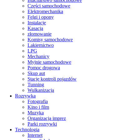
Blacharstwo samochodowe
Części samochodowe
Elektromechanika
Felgi i opony
Instalacje
Kasacja
złomowanie
Komisy samochodowe
Lakiernictwo
LPG
Mechanicy
Myjnie samochodowe
Pomoc drogowa
Skup aut
Stacje kontroli pojazdów
Tunning
Wulkanizacja
Rozrywka
Fotografia
Kino i film
Muzyka
Organizacja imprez
Parki rozrywki
Technologia
Internet