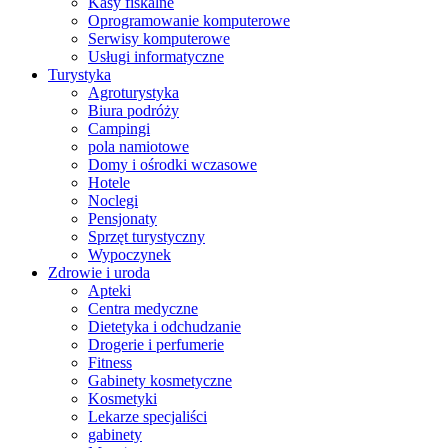
Kasy fiskalne
Oprogramowanie komputerowe
Serwisy komputerowe
Usługi informatyczne
Turystyka
Agroturystyka
Biura podróży
Campingi
pola namiotowe
Domy i ośrodki wczasowe
Hotele
Noclegi
Pensjonaty
Sprzęt turystyczny
Wypoczynek
Zdrowie i uroda
Apteki
Centra medyczne
Dietetyka i odchudzanie
Drogerie i perfumerie
Fitness
Gabinety kosmetyczne
Kosmetyki
Lekarze specjaliści
gabinety