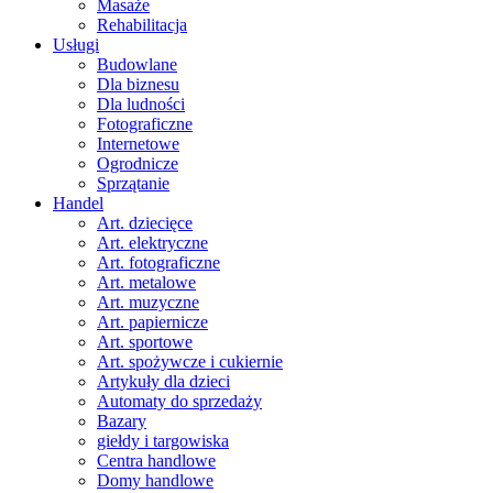
Masaże
Rehabilitacja
Usługi
Budowlane
Dla biznesu
Dla ludności
Fotograficzne
Internetowe
Ogrodnicze
Sprzątanie
Handel
Art. dziecięce
Art. elektryczne
Art. fotograficzne
Art. metalowe
Art. muzyczne
Art. papiernicze
Art. sportowe
Art. spożywcze i cukiernie
Artykuły dla dzieci
Automaty do sprzedaży
Bazary
giełdy i targowiska
Centra handlowe
Domy handlowe