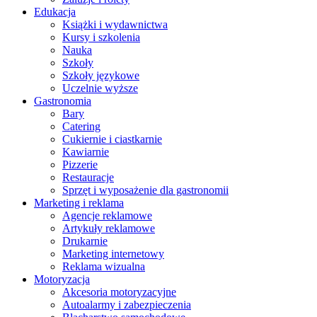
Edukacja
Książki i wydawnictwa
Kursy i szkolenia
Nauka
Szkoły
Szkoły językowe
Uczelnie wyższe
Gastronomia
Bary
Catering
Cukiernie i ciastkarnie
Kawiarnie
Pizzerie
Restauracje
Sprzęt i wyposażenie dla gastronomii
Marketing i reklama
Agencje reklamowe
Artykuły reklamowe
Drukarnie
Marketing internetowy
Reklama wizualna
Motoryzacja
Akcesoria motoryzacyjne
Autoalarmy i zabezpieczenia