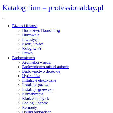
Skip
Katalog firm – professionalday.pl
to
content
Open
Menu
Biznes i finanse
Doradztwo i konsulting
Hurtownie
Inwestycje
Kadry i płace
Księgowość
Prawo
Budownictwo
Architekci wnętrz
Budownictwo mieszkaniowe
Budownictwo drogowe
Hydraulika
Instalacje elektryczne
Instalacje gazowe
Instalacje grzewcze
Klimatyzacja
Kładzenie płytek
Podłogi i panele
Remonty
Usługi budowlane