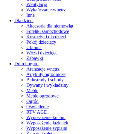
Wentylacja
Wykańczanie wnętrz
Inne
Dla dzieci
Akcesoria dla niemowląt
Foteliki samochodowe
Kosmetyki dla dzieci
Pokój dziecięcy
Ubrania
Wózki dziecięce
Zabawki
Dom i ogród
Aranżacje wnętrz
Artykuły ogrodnicze
Balustrady i schody
Dywany i wykładziny
Meble
Meble ogrodowe
Ogród
Oświetlenie
RTV AGD
Wyposażenie kuchni
Wyposażenie łazienek
Wyposażenie sypialni
Żaluzje i rolety