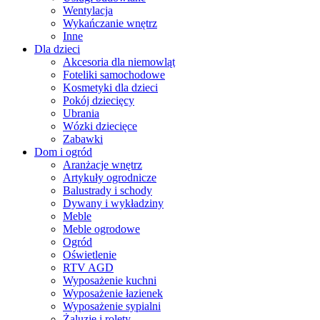
Wentylacja
Wykańczanie wnętrz
Inne
Dla dzieci
Akcesoria dla niemowląt
Foteliki samochodowe
Kosmetyki dla dzieci
Pokój dziecięcy
Ubrania
Wózki dziecięce
Zabawki
Dom i ogród
Aranżacje wnętrz
Artykuły ogrodnicze
Balustrady i schody
Dywany i wykładziny
Meble
Meble ogrodowe
Ogród
Oświetlenie
RTV AGD
Wyposażenie kuchni
Wyposażenie łazienek
Wyposażenie sypialni
Żaluzje i rolety