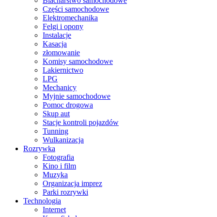
Blacharstwo samochodowe
Części samochodowe
Elektromechanika
Felgi i opony
Instalacje
Kasacja
złomowanie
Komisy samochodowe
Lakiernictwo
LPG
Mechanicy
Myjnie samochodowe
Pomoc drogowa
Skup aut
Stacje kontroli pojazdów
Tunning
Wulkanizacja
Rozrywka
Fotografia
Kino i film
Muzyka
Organizacja imprez
Parki rozrywki
Technologia
Internet