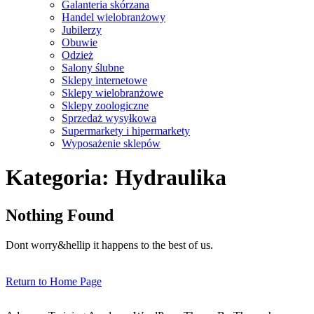
Galanteria skórzana
Handel wielobranżowy
Jubilerzy
Obuwie
Odzież
Salony ślubne
Sklepy internetowe
Sklepy wielobranżowe
Sklepy zoologiczne
Sprzedaż wysyłkowa
Supermarkety i hipermarkety
Wyposażenie sklepów
Close
Kategoria:
Hydraulika
Menu
Nothing Found
Dont worry&hellip it happens to the best of us.
Return
Return to Home Page
to
Home