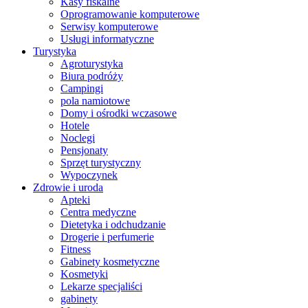
Kasy fiskalne
Oprogramowanie komputerowe
Serwisy komputerowe
Usługi informatyczne
Turystyka
Agroturystyka
Biura podróży
Campingi
pola namiotowe
Domy i ośrodki wczasowe
Hotele
Noclegi
Pensjonaty
Sprzęt turystyczny
Wypoczynek
Zdrowie i uroda
Apteki
Centra medyczne
Dietetyka i odchudzanie
Drogerie i perfumerie
Fitness
Gabinety kosmetyczne
Kosmetyki
Lekarze specjaliści
gabinety