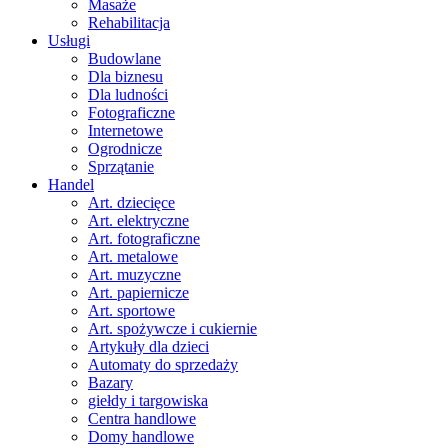
Masaże
Rehabilitacja
Usługi
Budowlane
Dla biznesu
Dla ludności
Fotograficzne
Internetowe
Ogrodnicze
Sprzątanie
Handel
Art. dziecięce
Art. elektryczne
Art. fotograficzne
Art. metalowe
Art. muzyczne
Art. papiernicze
Art. sportowe
Art. spożywcze i cukiernie
Artykuły dla dzieci
Automaty do sprzedaży
Bazary
giełdy i targowiska
Centra handlowe
Domy handlowe