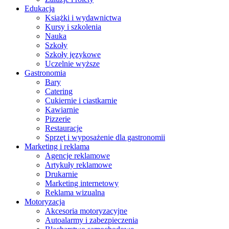
Edukacja
Książki i wydawnictwa
Kursy i szkolenia
Nauka
Szkoły
Szkoły językowe
Uczelnie wyższe
Gastronomia
Bary
Catering
Cukiernie i ciastkarnie
Kawiarnie
Pizzerie
Restauracje
Sprzęt i wyposażenie dla gastronomii
Marketing i reklama
Agencje reklamowe
Artykuły reklamowe
Drukarnie
Marketing internetowy
Reklama wizualna
Motoryzacja
Akcesoria motoryzacyjne
Autoalarmy i zabezpieczenia