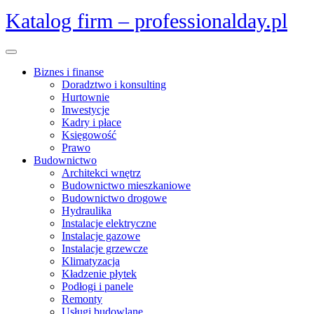
Skip
Katalog firm – professionalday.pl
to
content
Open
Menu
Biznes i finanse
Doradztwo i konsulting
Hurtownie
Inwestycje
Kadry i płace
Księgowość
Prawo
Budownictwo
Architekci wnętrz
Budownictwo mieszkaniowe
Budownictwo drogowe
Hydraulika
Instalacje elektryczne
Instalacje gazowe
Instalacje grzewcze
Klimatyzacja
Kładzenie płytek
Podłogi i panele
Remonty
Usługi budowlane