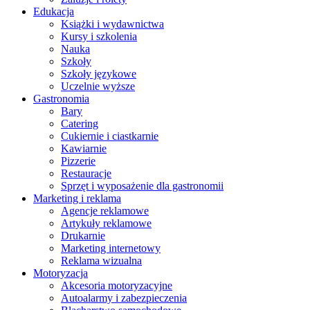
Edukacja
Książki i wydawnictwa
Kursy i szkolenia
Nauka
Szkoły
Szkoły językowe
Uczelnie wyższe
Gastronomia
Bary
Catering
Cukiernie i ciastkarnie
Kawiarnie
Pizzerie
Restauracje
Sprzęt i wyposażenie dla gastronomii
Marketing i reklama
Agencje reklamowe
Artykuły reklamowe
Drukarnie
Marketing internetowy
Reklama wizualna
Motoryzacja
Akcesoria motoryzacyjne
Autoalarmy i zabezpieczenia