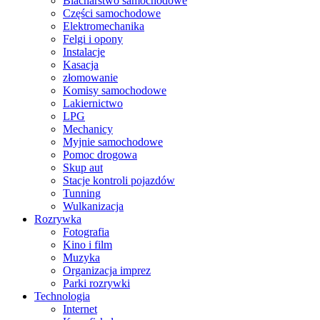
Blacharstwo samochodowe
Części samochodowe
Elektromechanika
Felgi i opony
Instalacje
Kasacja
złomowanie
Komisy samochodowe
Lakiernictwo
LPG
Mechanicy
Myjnie samochodowe
Pomoc drogowa
Skup aut
Stacje kontroli pojazdów
Tunning
Wulkanizacja
Rozrywka
Fotografia
Kino i film
Muzyka
Organizacja imprez
Parki rozrywki
Technologia
Internet