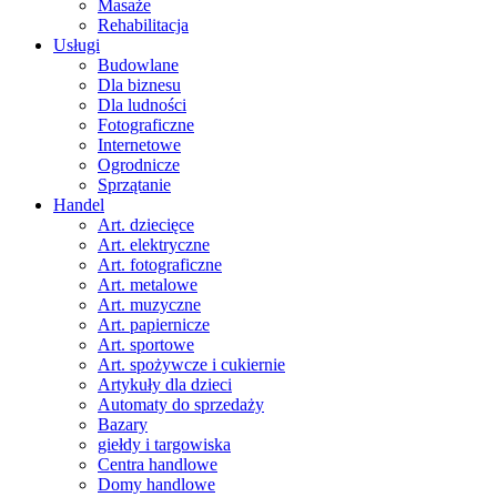
Masaże
Rehabilitacja
Usługi
Budowlane
Dla biznesu
Dla ludności
Fotograficzne
Internetowe
Ogrodnicze
Sprzątanie
Handel
Art. dziecięce
Art. elektryczne
Art. fotograficzne
Art. metalowe
Art. muzyczne
Art. papiernicze
Art. sportowe
Art. spożywcze i cukiernie
Artykuły dla dzieci
Automaty do sprzedaży
Bazary
giełdy i targowiska
Centra handlowe
Domy handlowe