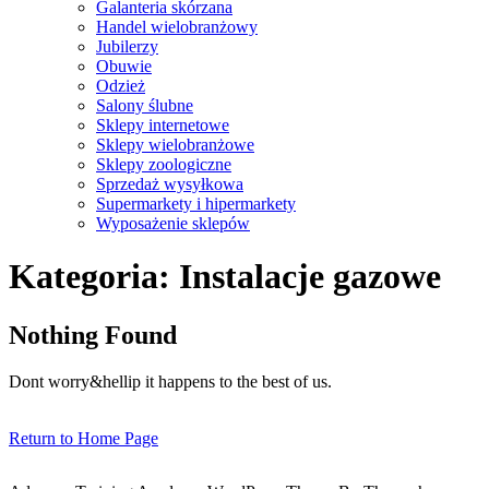
Galanteria skórzana
Handel wielobranżowy
Jubilerzy
Obuwie
Odzież
Salony ślubne
Sklepy internetowe
Sklepy wielobranżowe
Sklepy zoologiczne
Sprzedaż wysyłkowa
Supermarkety i hipermarkety
Wyposażenie sklepów
Close
Kategoria:
Instalacje gazowe
Menu
Nothing Found
Dont worry&hellip it happens to the best of us.
Return
Return to Home Page
to
Home