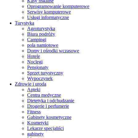
Kasy fiskalne
Oprogramowanie komputerowe
Serwisy komputerowe
Usługi informatyczne
Turystyka
Agroturystyka
Biura podróży
Campingi
pola namiotowe
Domy i ośrodki wczasowe
Hotele
Noclegi
Pensjonaty
Sprzęt turystyczny
Wypoczynek
Zdrowie i uroda
Apteki
Centra medyczne
Dietetyka i odchudzanie
Drogerie i perfumerie
Fitness
Gabinety kosmetyczne
Kosmetyki
Lekarze specjaliści
gabinety