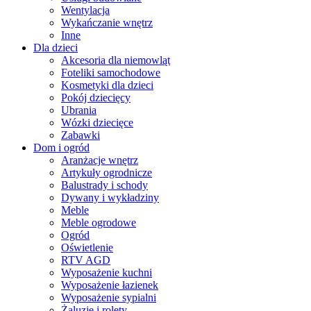
Wentylacja
Wykańczanie wnętrz
Inne
Dla dzieci
Akcesoria dla niemowląt
Foteliki samochodowe
Kosmetyki dla dzieci
Pokój dziecięcy
Ubrania
Wózki dziecięce
Zabawki
Dom i ogród
Aranżacje wnętrz
Artykuły ogrodnicze
Balustrady i schody
Dywany i wykładziny
Meble
Meble ogrodowe
Ogród
Oświetlenie
RTV AGD
Wyposażenie kuchni
Wyposażenie łazienek
Wyposażenie sypialni
Żaluzje i rolety