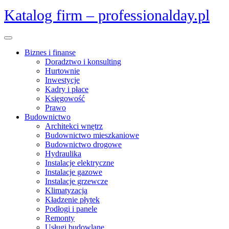
Skip
Katalog firm – professionalday.pl
to
content
Open
Menu
Biznes i finanse
Doradztwo i konsulting
Hurtownie
Inwestycje
Kadry i płace
Księgowość
Prawo
Budownictwo
Architekci wnętrz
Budownictwo mieszkaniowe
Budownictwo drogowe
Hydraulika
Instalacje elektryczne
Instalacje gazowe
Instalacje grzewcze
Klimatyzacja
Kładzenie płytek
Podłogi i panele
Remonty
Usługi budowlane