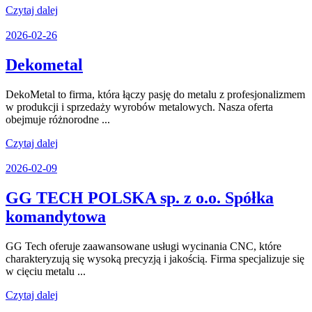
Czytaj
Czytaj dalej
dalej
2026-
2026-02-26
02-
26
Dekometal
Dekometal
DekoMetal to firma, która łączy pasję do metalu z profesjonalizmem
w produkcji i sprzedaży wyrobów metalowych. Nasza oferta
obejmuje różnorodne ...
Czytaj
Czytaj dalej
dalej
2026-
2026-02-09
02-
09
GG TECH POLSKA sp. z o.o. Spółka
GG
komandytowa
TECH
GG Tech oferuje zaawansowane usługi wycinania CNC, które
POLSKA
charakteryzują się wysoką precyzją i jakością. Firma specjalizuje się
sp.
w cięciu metalu ...
z
Czytaj
Czytaj dalej
dalej
o.o.