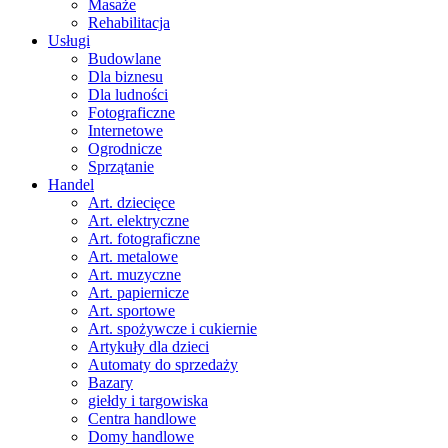
Masaże
Rehabilitacja
Usługi
Budowlane
Dla biznesu
Dla ludności
Fotograficzne
Internetowe
Ogrodnicze
Sprzątanie
Handel
Art. dziecięce
Art. elektryczne
Art. fotograficzne
Art. metalowe
Art. muzyczne
Art. papiernicze
Art. sportowe
Art. spożywcze i cukiernie
Artykuły dla dzieci
Automaty do sprzedaży
Bazary
giełdy i targowiska
Centra handlowe
Domy handlowe