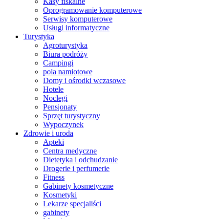
Kasy fiskalne
Oprogramowanie komputerowe
Serwisy komputerowe
Usługi informatyczne
Turystyka
Agroturystyka
Biura podróży
Campingi
pola namiotowe
Domy i ośrodki wczasowe
Hotele
Noclegi
Pensjonaty
Sprzęt turystyczny
Wypoczynek
Zdrowie i uroda
Apteki
Centra medyczne
Dietetyka i odchudzanie
Drogerie i perfumerie
Fitness
Gabinety kosmetyczne
Kosmetyki
Lekarze specjaliści
gabinety