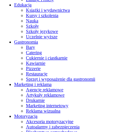
Edukacja
Książki i wydawnictwa
Kursy i szkolenia
Nauka
Szkoły
Szkoły językowe
Uczelnie wyższe
Gastronomia
Bary
Catering
Cukiernie i ciastkarnie
Kawiarnie
Pizzerie
Restauracje
Sprzęt i wyposażenie dla gastronomii
Marketing i reklama
Agencje reklamowe
Artykuły reklamowe
Drukarnie
Marketing internetowy
Reklama wizualna
Motoryzacja
Akcesoria motoryzacyjne
Autoalarmy i zabezpieczenia