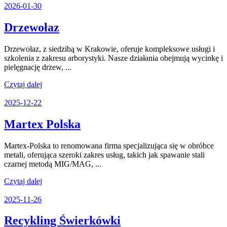
2026-
2026-01-30
Spółka
01-
30
komandytowa
Drzewołaz
Drzewołaz
Drzewołaz, z siedzibą w Krakowie, oferuje kompleksowe usługi i
szkolenia z zakresu arborystyki. Nasze działania obejmują wycinkę i
pielęgnację drzew, ...
Czytaj
Czytaj dalej
dalej
2025-
2025-12-22
12-
22
Martex
Martex Polska
Polska
Martex-Polska to renomowana firma specjalizująca się w obróbce
metali, oferująca szeroki zakres usług, takich jak spawanie stali
czarnej metodą MIG/MAG, ...
Czytaj
Czytaj dalej
dalej
2025-
2025-11-26
11-
26
Recykling
Recykling Świerkówki