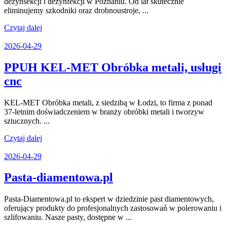
dezynsekcji i dezynfekcji w Poznaniu. Od lat skutecznie
Dezynsekcja,
eliminujemy szkodniki oraz drobnoustroje, ...
Deratyzacja,
Czytaj
Czytaj dalej
dalej
Dezynfekcja
2026-
2026-04-29
Poznań
04-
29
PPUH KEL-MET Obróbka metali, usługi
PPUH
cnc
KEL-
KEL-MET Obróbka metali, z siedzibą w Łodzi, to firma z ponad
MET
37-letnim doświadczeniem w branży obróbki metali i tworzyw
Obróbka
sztucznych. ...
metali,
Czytaj
Czytaj dalej
dalej
usługi
2026-
2026-04-29
cnc
04-
29
Pasta-
Pasta-diamentowa.pl
diamentowa.pl
Pasta-Diamentowa.pl to ekspert w dziedzinie past diamentowych,
oferujący produkty do profesjonalnych zastosowań w polerowaniu i
szlifowaniu. Nasze pasty, dostępne w ...