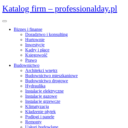
Skip
Katalog firm – professionalday.pl
to
content
Open
Menu
Biznes i finanse
Doradztwo i konsulting
Hurtownie
Inwestycje
Kadry i płace
Księgowość
Prawo
Budownictwo
Architekci wnętrz
Budownictwo mieszkaniowe
Budownictwo drogowe
Hydraulika
Instalacje elektryczne
Instalacje gazowe
Instalacje grzewcze
Klimatyzacja
Kładzenie płytek
Podłogi i panele
Remonty
Usługi budowlane