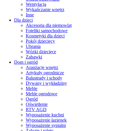
Wentylacja
Wykańczanie wnętrz
Inne
Dla dzieci
Akcesoria dla niemowląt
Foteliki samochodowe
Kosmetyki dla dzieci
Pokój dziecięcy
Ubrania
Wózki dziecięce
Zabawki
Dom i ogród
Aranżacje wnętrz
Artykuły ogrodnicze
Balustrady i schody
Dywany i wykładziny
Meble
Meble ogrodowe
Ogród
Oświetlenie
RTV AGD
Wyposażenie kuchni
Wyposażenie łazienek
Wyposażenie sypialni
Żaluzje i rolety