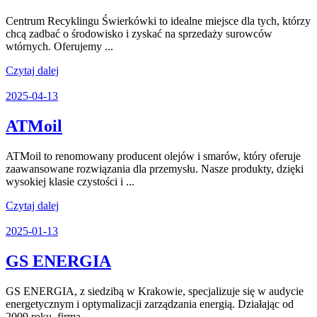
Świerkówki
Centrum Recyklingu Świerkówki to idealne miejsce dla tych, którzy
chcą zadbać o środowisko i zyskać na sprzedaży surowców
wtórnych. Oferujemy ...
Czytaj
Czytaj dalej
dalej
2025-
2025-04-13
04-
13
ATMoil
ATMoil
ATMoil to renomowany producent olejów i smarów, który oferuje
zaawansowane rozwiązania dla przemysłu. Nasze produkty, dzięki
wysokiej klasie czystości i ...
Czytaj
Czytaj dalej
dalej
2025-
2025-01-13
01-
13
GS
GS ENERGIA
ENERGIA
GS ENERGIA, z siedzibą w Krakowie, specjalizuje się w audycie
energetycznym i optymalizacji zarządzania energią. Działając od
2009 roku, firma ...