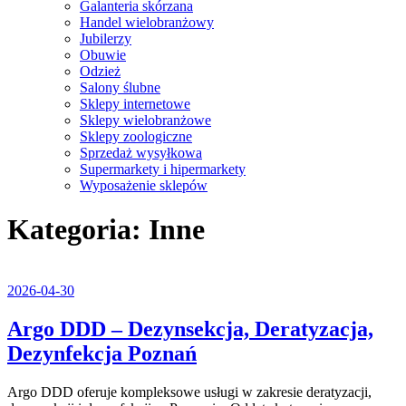
Galanteria skórzana
Handel wielobranżowy
Jubilerzy
Obuwie
Odzież
Salony ślubne
Sklepy internetowe
Sklepy wielobranżowe
Sklepy zoologiczne
Sprzedaż wysyłkowa
Supermarkety i hipermarkety
Wyposażenie sklepów
Close
Kategoria:
Inne
Menu
2026-
2026-04-30
04-
30
Argo DDD – Dezynsekcja, Deratyzacja,
Argo
Dezynfekcja Poznań
DDD
Argo DDD oferuje kompleksowe usługi w zakresie deratyzacji,
–