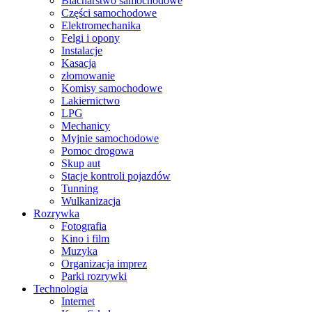
Blacharstwo samochodowe
Części samochodowe
Elektromechanika
Felgi i opony
Instalacje
Kasacja
złomowanie
Komisy samochodowe
Lakiernictwo
LPG
Mechanicy
Myjnie samochodowe
Pomoc drogowa
Skup aut
Stacje kontroli pojazdów
Tunning
Wulkanizacja
Rozrywka
Fotografia
Kino i film
Muzyka
Organizacja imprez
Parki rozrywki
Technologia
Internet