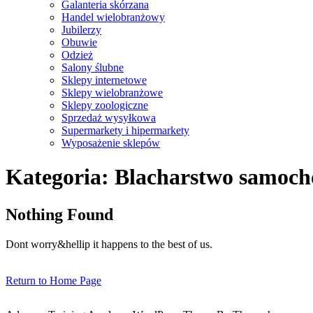
Galanteria skórzana
Handel wielobranżowy
Jubilerzy
Obuwie
Odzież
Salony ślubne
Sklepy internetowe
Sklepy wielobranżowe
Sklepy zoologiczne
Sprzedaż wysyłkowa
Supermarkety i hipermarkety
Wyposażenie sklepów
Close
Kategoria:
Blacharstwo samoc
Menu
Nothing Found
Dont worry&hellip it happens to the best of us.
Return
Return to Home Page
to
Home