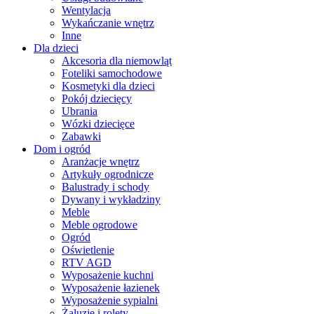
Wentylacja
Wykańczanie wnętrz
Inne
Dla dzieci
Akcesoria dla niemowląt
Foteliki samochodowe
Kosmetyki dla dzieci
Pokój dziecięcy
Ubrania
Wózki dziecięce
Zabawki
Dom i ogród
Aranżacje wnętrz
Artykuły ogrodnicze
Balustrady i schody
Dywany i wykładziny
Meble
Meble ogrodowe
Ogród
Oświetlenie
RTV AGD
Wyposażenie kuchni
Wyposażenie łazienek
Wyposażenie sypialni
Żaluzje i rolety