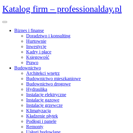
Skip
Katalog firm – professionalday.pl
to
content
Open
Menu
Biznes i finanse
Doradztwo i konsulting
Hurtownie
Inwestycje
Kadry i płace
Księgowość
Prawo
Budownictwo
Architekci wnętrz
Budownictwo mieszkaniowe
Budownictwo drogowe
Hydraulika
Instalacje elektryczne
Instalacje gazowe
Instalacje grzewcze
Klimatyzacja
Kładzenie płytek
Podłogi i panele
Remonty
Usługi budowlane