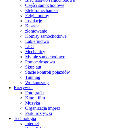
Blacharstwo samochodowe
Części samochodowe
Elektromechanika
Felgi i opony
Instalacje
Kasacja
złomowanie
Komisy samochodowe
Lakiernictwo
LPG
Mechanicy
Myjnie samochodowe
Pomoc drogowa
Skup aut
Stacje kontroli pojazdów
Tunning
Wulkanizacja
Rozrywka
Fotografia
Kino i film
Muzyka
Organizacja imprez
Parki rozrywki
Technologia
Internet