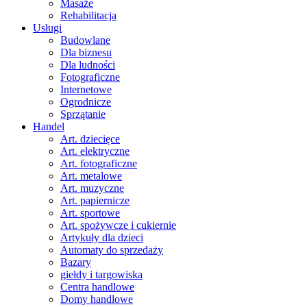
Masaże
Rehabilitacja
Usługi
Budowlane
Dla biznesu
Dla ludności
Fotograficzne
Internetowe
Ogrodnicze
Sprzątanie
Handel
Art. dziecięce
Art. elektryczne
Art. fotograficzne
Art. metalowe
Art. muzyczne
Art. papiernicze
Art. sportowe
Art. spożywcze i cukiernie
Artykuły dla dzieci
Automaty do sprzedaży
Bazary
giełdy i targowiska
Centra handlowe
Domy handlowe