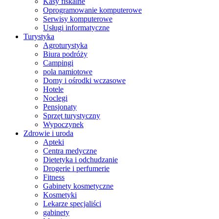
Kasy fiskalne
Oprogramowanie komputerowe
Serwisy komputerowe
Usługi informatyczne
Turystyka
Agroturystyka
Biura podróży
Campingi
pola namiotowe
Domy i ośrodki wczasowe
Hotele
Noclegi
Pensjonaty
Sprzęt turystyczny
Wypoczynek
Zdrowie i uroda
Apteki
Centra medyczne
Dietetyka i odchudzanie
Drogerie i perfumerie
Fitness
Gabinety kosmetyczne
Kosmetyki
Lekarze specjaliści
gabinety