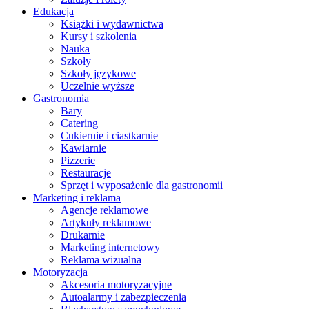
Edukacja
Książki i wydawnictwa
Kursy i szkolenia
Nauka
Szkoły
Szkoły językowe
Uczelnie wyższe
Gastronomia
Bary
Catering
Cukiernie i ciastkarnie
Kawiarnie
Pizzerie
Restauracje
Sprzęt i wyposażenie dla gastronomii
Marketing i reklama
Agencje reklamowe
Artykuły reklamowe
Drukarnie
Marketing internetowy
Reklama wizualna
Motoryzacja
Akcesoria motoryzacyjne
Autoalarmy i zabezpieczenia