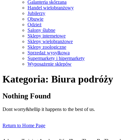
Galanteria skórzana
Handel wielobranżowy
Jubilerzy
Obuwie
Odzież
Salony ślubne
Sklepy internetowe
Sklepy wielobranżowe
Sklepy zoologiczne
Sprzedaż wysyłkowa
Supermarkety i hipermarkety
Wyposażenie sklepów
Close
Kategoria:
Biura podróży
Menu
Nothing Found
Dont worry&hellip it happens to the best of us.
Return
Return to Home Page
to
Home