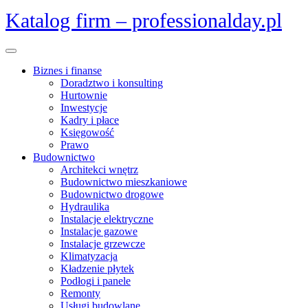
Skip
Katalog firm – professionalday.pl
to
content
Open
Menu
Biznes i finanse
Doradztwo i konsulting
Hurtownie
Inwestycje
Kadry i płace
Księgowość
Prawo
Budownictwo
Architekci wnętrz
Budownictwo mieszkaniowe
Budownictwo drogowe
Hydraulika
Instalacje elektryczne
Instalacje gazowe
Instalacje grzewcze
Klimatyzacja
Kładzenie płytek
Podłogi i panele
Remonty
Usługi budowlane