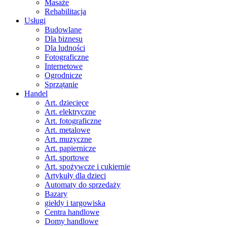
Masaże
Rehabilitacja
Usługi
Budowlane
Dla biznesu
Dla ludności
Fotograficzne
Internetowe
Ogrodnicze
Sprzątanie
Handel
Art. dziecięce
Art. elektryczne
Art. fotograficzne
Art. metalowe
Art. muzyczne
Art. papiernicze
Art. sportowe
Art. spożywcze i cukiernie
Artykuły dla dzieci
Automaty do sprzedaży
Bazary
giełdy i targowiska
Centra handlowe
Domy handlowe