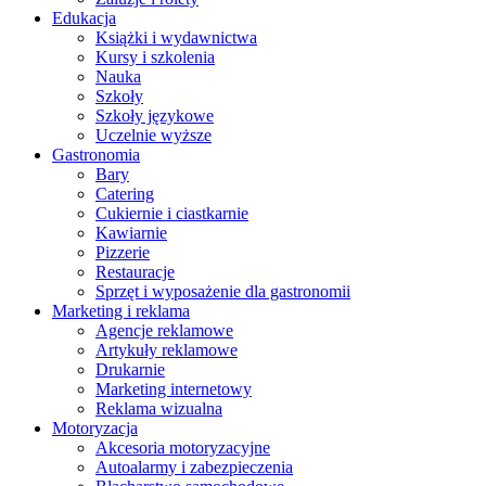
Edukacja
Książki i wydawnictwa
Kursy i szkolenia
Nauka
Szkoły
Szkoły językowe
Uczelnie wyższe
Gastronomia
Bary
Catering
Cukiernie i ciastkarnie
Kawiarnie
Pizzerie
Restauracje
Sprzęt i wyposażenie dla gastronomii
Marketing i reklama
Agencje reklamowe
Artykuły reklamowe
Drukarnie
Marketing internetowy
Reklama wizualna
Motoryzacja
Akcesoria motoryzacyjne
Autoalarmy i zabezpieczenia