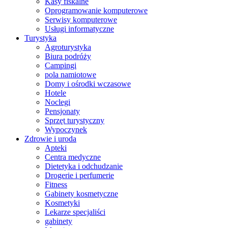
Kasy fiskalne
Oprogramowanie komputerowe
Serwisy komputerowe
Usługi informatyczne
Turystyka
Agroturystyka
Biura podróży
Campingi
pola namiotowe
Domy i ośrodki wczasowe
Hotele
Noclegi
Pensjonaty
Sprzęt turystyczny
Wypoczynek
Zdrowie i uroda
Apteki
Centra medyczne
Dietetyka i odchudzanie
Drogerie i perfumerie
Fitness
Gabinety kosmetyczne
Kosmetyki
Lekarze specjaliści
gabinety