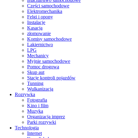
Blacharstwo samochodowe
Części samochodowe
Elektromechanika
Felgi i opony
Instalacje
Kasacja
złomowanie
Komisy samochodowe
Lakiernictwo
LPG
Mechanicy
Myjnie samochodowe
Pomoc drogowa
Skup aut
Stacje kontroli pojazdów
Tunning
Wulkanizacja
Rozrywka
Fotografia
Kino i film
Muzyka
Organizacja imprez
Parki rozrywki
Technologia
Internet