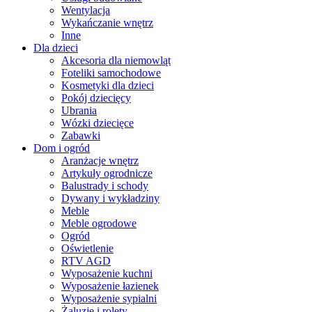
Wentylacja
Wykańczanie wnętrz
Inne
Dla dzieci
Akcesoria dla niemowląt
Foteliki samochodowe
Kosmetyki dla dzieci
Pokój dziecięcy
Ubrania
Wózki dziecięce
Zabawki
Dom i ogród
Aranżacje wnętrz
Artykuły ogrodnicze
Balustrady i schody
Dywany i wykładziny
Meble
Meble ogrodowe
Ogród
Oświetlenie
RTV AGD
Wyposażenie kuchni
Wyposażenie łazienek
Wyposażenie sypialni
Żaluzje i rolety