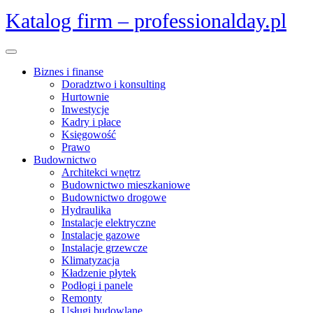
Skip
Katalog firm – professionalday.pl
to
content
Open
Menu
Biznes i finanse
Doradztwo i konsulting
Hurtownie
Inwestycje
Kadry i płace
Księgowość
Prawo
Budownictwo
Architekci wnętrz
Budownictwo mieszkaniowe
Budownictwo drogowe
Hydraulika
Instalacje elektryczne
Instalacje gazowe
Instalacje grzewcze
Klimatyzacja
Kładzenie płytek
Podłogi i panele
Remonty
Usługi budowlane