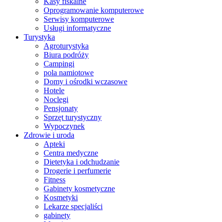
Kasy fiskalne
Oprogramowanie komputerowe
Serwisy komputerowe
Usługi informatyczne
Turystyka
Agroturystyka
Biura podróży
Campingi
pola namiotowe
Domy i ośrodki wczasowe
Hotele
Noclegi
Pensjonaty
Sprzęt turystyczny
Wypoczynek
Zdrowie i uroda
Apteki
Centra medyczne
Dietetyka i odchudzanie
Drogerie i perfumerie
Fitness
Gabinety kosmetyczne
Kosmetyki
Lekarze specjaliści
gabinety