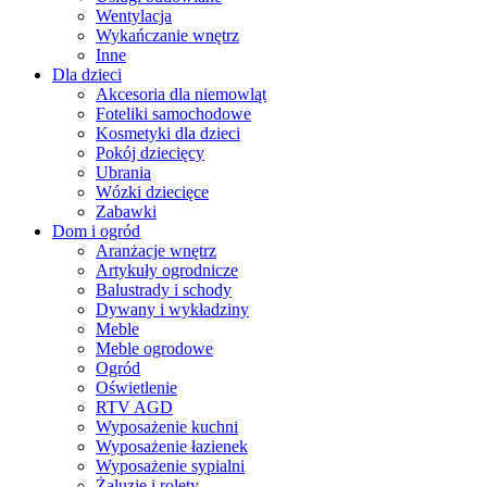
Wentylacja
Wykańczanie wnętrz
Inne
Dla dzieci
Akcesoria dla niemowląt
Foteliki samochodowe
Kosmetyki dla dzieci
Pokój dziecięcy
Ubrania
Wózki dziecięce
Zabawki
Dom i ogród
Aranżacje wnętrz
Artykuły ogrodnicze
Balustrady i schody
Dywany i wykładziny
Meble
Meble ogrodowe
Ogród
Oświetlenie
RTV AGD
Wyposażenie kuchni
Wyposażenie łazienek
Wyposażenie sypialni
Żaluzje i rolety