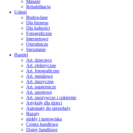
Masaże
Rehabilitacja
Usługi
Budowlane
Dla biznesu
Dla ludności
Fotograficzne
Internetowe
Ogrodnicze
Sprzątanie
Handel
Art. dziecięce
Art. elektryczne
Art. fotograficzne
Art. metalowe
Art. muzyczne
Art. papiernicze
Art. sportowe
Art. spożywcze i cukiernie
Artykuły dla dzieci
Automaty do sprzedaży
Bazary
giełdy i targowiska
Centra handlowe
Domy handlowe