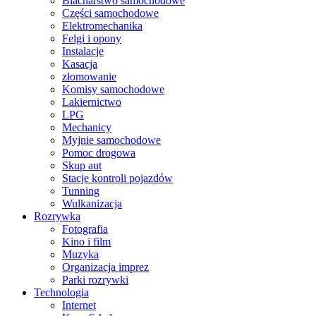
Blacharstwo samochodowe
Części samochodowe
Elektromechanika
Felgi i opony
Instalacje
Kasacja
złomowanie
Komisy samochodowe
Lakiernictwo
LPG
Mechanicy
Myjnie samochodowe
Pomoc drogowa
Skup aut
Stacje kontroli pojazdów
Tunning
Wulkanizacja
Rozrywka
Fotografia
Kino i film
Muzyka
Organizacja imprez
Parki rozrywki
Technologia
Internet