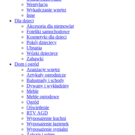
Wentylacja
Wykańczanie wnętrz
Inne
Dla dzieci
Akcesoria dla niemowląt
Foteliki samochodowe
Kosmetyki dla dzieci
Pokój dziecięcy
Ubrania
Wózki dziecięce
Zabawki
Dom i ogród
Aranżacje wnętrz
Artykuły ogrodnicze
Balustrady i schody
Dywany i wykładziny
Meble
Meble ogrodowe
Ogród
Oświetlenie
RTV AGD
Wyposażenie kuchni
Wyposażenie łazienek
Wyposażenie sypialni
Żaluzje i rolety