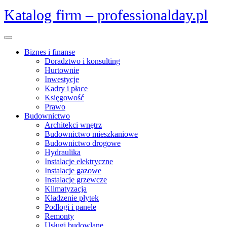
Skip
Katalog firm – professionalday.pl
to
content
Open
Menu
Biznes i finanse
Doradztwo i konsulting
Hurtownie
Inwestycje
Kadry i płace
Księgowość
Prawo
Budownictwo
Architekci wnętrz
Budownictwo mieszkaniowe
Budownictwo drogowe
Hydraulika
Instalacje elektryczne
Instalacje gazowe
Instalacje grzewcze
Klimatyzacja
Kładzenie płytek
Podłogi i panele
Remonty
Usługi budowlane