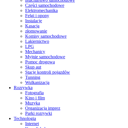
Blacharstwo samochodowe
Części samochodowe
Elektromechanika
Felgi i opony
Instalacje
Kasacja
złomowanie
Komisy samochodowe
Lakiernictwo
LPG
Mechanicy
Myjnie samochodowe
Pomoc drogowa
Skup aut
Stacje kontroli pojazdów
Tunning
Wulkanizacja
Rozrywka
Fotografia
Kino i film
Muzyka
Organizacja imprez
Parki rozrywki
Technologia
Internet