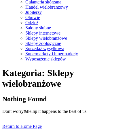
Galanteria skórzana
Handel wielobranżowy
Jubilerzy
Obuwie
Odzież
Salony ślubne
Sklepy internetowe
Sklepy wielobranżowe
Sklepy zoologiczne
Sprzedaż wysyłkowa
Supermarkety i hipermarkety
Wyposażenie sklepów
Close
Kategoria:
Sklepy
Menu
wielobranżowe
Nothing Found
Dont worry&hellip it happens to the best of us.
Return
Return to Home Page