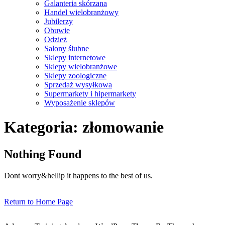
Galanteria skórzana
Handel wielobranżowy
Jubilerzy
Obuwie
Odzież
Salony ślubne
Sklepy internetowe
Sklepy wielobranżowe
Sklepy zoologiczne
Sprzedaż wysyłkowa
Supermarkety i hipermarkety
Wyposażenie sklepów
Close
Kategoria:
złomowanie
Menu
Nothing Found
Dont worry&hellip it happens to the best of us.
Return
Return to Home Page
to
Home