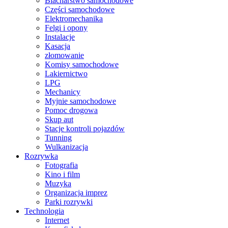
Blacharstwo samochodowe
Części samochodowe
Elektromechanika
Felgi i opony
Instalacje
Kasacja
złomowanie
Komisy samochodowe
Lakiernictwo
LPG
Mechanicy
Myjnie samochodowe
Pomoc drogowa
Skup aut
Stacje kontroli pojazdów
Tunning
Wulkanizacja
Rozrywka
Fotografia
Kino i film
Muzyka
Organizacja imprez
Parki rozrywki
Technologia
Internet