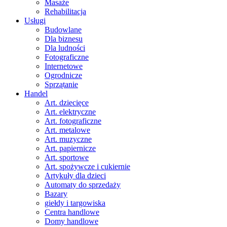
Masaże
Rehabilitacja
Usługi
Budowlane
Dla biznesu
Dla ludności
Fotograficzne
Internetowe
Ogrodnicze
Sprzątanie
Handel
Art. dziecięce
Art. elektryczne
Art. fotograficzne
Art. metalowe
Art. muzyczne
Art. papiernicze
Art. sportowe
Art. spożywcze i cukiernie
Artykuły dla dzieci
Automaty do sprzedaży
Bazary
giełdy i targowiska
Centra handlowe
Domy handlowe