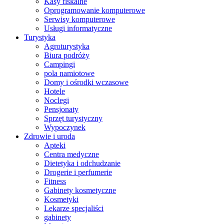
Kasy fiskalne
Oprogramowanie komputerowe
Serwisy komputerowe
Usługi informatyczne
Turystyka
Agroturystyka
Biura podróży
Campingi
pola namiotowe
Domy i ośrodki wczasowe
Hotele
Noclegi
Pensjonaty
Sprzęt turystyczny
Wypoczynek
Zdrowie i uroda
Apteki
Centra medyczne
Dietetyka i odchudzanie
Drogerie i perfumerie
Fitness
Gabinety kosmetyczne
Kosmetyki
Lekarze specjaliści
gabinety