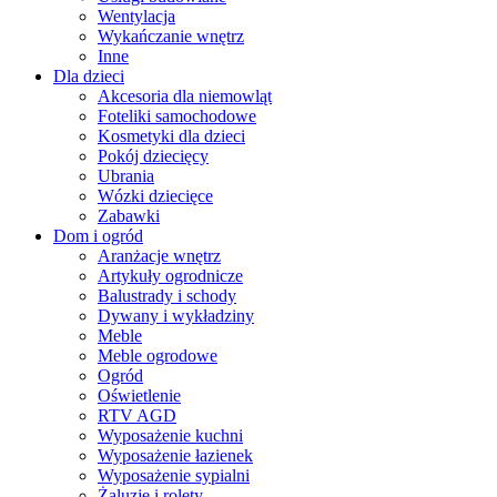
Wentylacja
Wykańczanie wnętrz
Inne
Dla dzieci
Akcesoria dla niemowląt
Foteliki samochodowe
Kosmetyki dla dzieci
Pokój dziecięcy
Ubrania
Wózki dziecięce
Zabawki
Dom i ogród
Aranżacje wnętrz
Artykuły ogrodnicze
Balustrady i schody
Dywany i wykładziny
Meble
Meble ogrodowe
Ogród
Oświetlenie
RTV AGD
Wyposażenie kuchni
Wyposażenie łazienek
Wyposażenie sypialni
Żaluzje i rolety