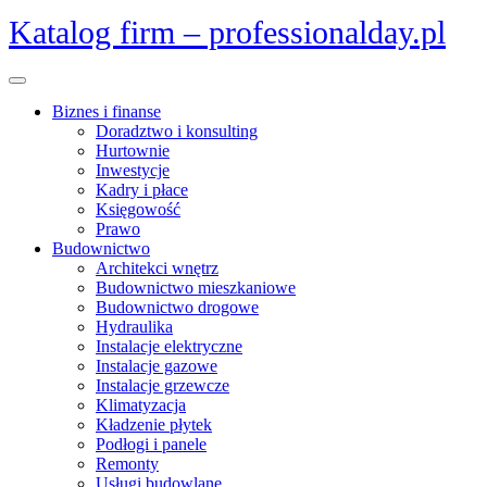
Skip
Katalog firm – professionalday.pl
to
content
Open
Menu
Biznes i finanse
Doradztwo i konsulting
Hurtownie
Inwestycje
Kadry i płace
Księgowość
Prawo
Budownictwo
Architekci wnętrz
Budownictwo mieszkaniowe
Budownictwo drogowe
Hydraulika
Instalacje elektryczne
Instalacje gazowe
Instalacje grzewcze
Klimatyzacja
Kładzenie płytek
Podłogi i panele
Remonty
Usługi budowlane