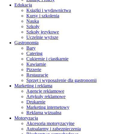
Edukacja
Książki i wydawnictwa
Kursy i szkolenia
Nauka
Szkoły
Szkoły językowe
Uczelnie wyższe
Gastronomia
Bary
Catering
Cukiernie i ciastkarnie
Kawiarnie
Pizzerie
Restauracje
Sprzęt i wyposażenie dla gastronomii
Marketing i reklama
Agencje reklamowe
Artykuły reklamowe
Drukarnie
Marketing internetowy
Reklama wizualna
Motoryzacja
Akcesoria motoryzacyjne
Autoalarmy i zabezpieczenia