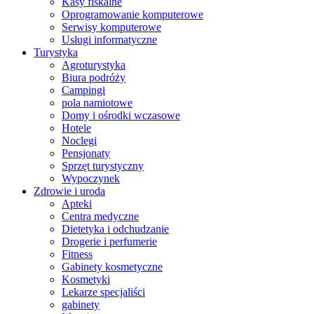
Kasy fiskalne
Oprogramowanie komputerowe
Serwisy komputerowe
Usługi informatyczne
Turystyka
Agroturystyka
Biura podróży
Campingi
pola namiotowe
Domy i ośrodki wczasowe
Hotele
Noclegi
Pensjonaty
Sprzęt turystyczny
Wypoczynek
Zdrowie i uroda
Apteki
Centra medyczne
Dietetyka i odchudzanie
Drogerie i perfumerie
Fitness
Gabinety kosmetyczne
Kosmetyki
Lekarze specjaliści
gabinety