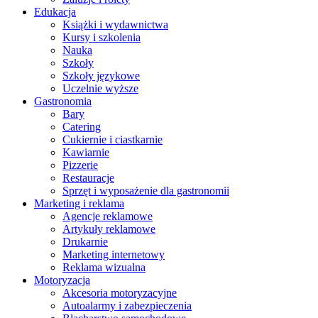
Edukacja
Książki i wydawnictwa
Kursy i szkolenia
Nauka
Szkoły
Szkoły językowe
Uczelnie wyższe
Gastronomia
Bary
Catering
Cukiernie i ciastkarnie
Kawiarnie
Pizzerie
Restauracje
Sprzęt i wyposażenie dla gastronomii
Marketing i reklama
Agencje reklamowe
Artykuły reklamowe
Drukarnie
Marketing internetowy
Reklama wizualna
Motoryzacja
Akcesoria motoryzacyjne
Autoalarmy i zabezpieczenia