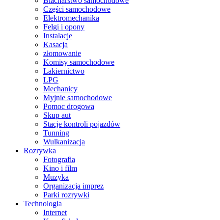
Blacharstwo samochodowe
Części samochodowe
Elektromechanika
Felgi i opony
Instalacje
Kasacja
złomowanie
Komisy samochodowe
Lakiernictwo
LPG
Mechanicy
Myjnie samochodowe
Pomoc drogowa
Skup aut
Stacje kontroli pojazdów
Tunning
Wulkanizacja
Rozrywka
Fotografia
Kino i film
Muzyka
Organizacja imprez
Parki rozrywki
Technologia
Internet