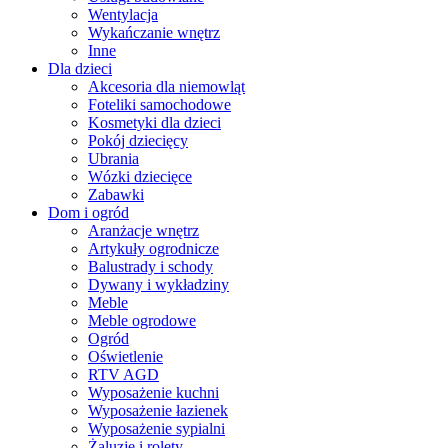
Wentylacja
Wykańczanie wnętrz
Inne
Dla dzieci
Akcesoria dla niemowląt
Foteliki samochodowe
Kosmetyki dla dzieci
Pokój dziecięcy
Ubrania
Wózki dziecięce
Zabawki
Dom i ogród
Aranżacje wnętrz
Artykuły ogrodnicze
Balustrady i schody
Dywany i wykładziny
Meble
Meble ogrodowe
Ogród
Oświetlenie
RTV AGD
Wyposażenie kuchni
Wyposażenie łazienek
Wyposażenie sypialni
Żaluzje i rolety