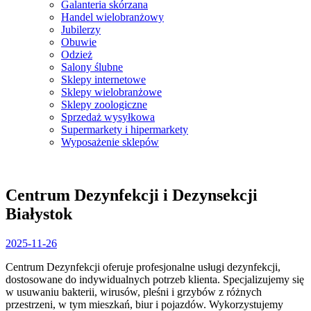
Galanteria skórzana
Handel wielobranżowy
Jubilerzy
Obuwie
Odzież
Salony ślubne
Sklepy internetowe
Sklepy wielobranżowe
Sklepy zoologiczne
Sprzedaż wysyłkowa
Supermarkety i hipermarkety
Wyposażenie sklepów
Close
Menu
Centrum Dezynfekcji i Dezynsekcji
Białystok
2025-
2025-11-26
11-
Centrum Dezynfekcji oferuje profesjonalne usługi dezynfekcji,
26
dostosowane do indywidualnych potrzeb klienta. Specjalizujemy się
w usuwaniu bakterii, wirusów, pleśni i grzybów
z różnych
przestrzeni, w tym mieszkań, biur i pojazdów. Wykorzystujemy