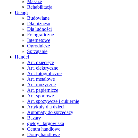
Masaże
Rehabilitacja
Usługi
Budowlane
Dla biznesu
Dla ludności
Fotograficzne
Internetowe
Ogrodnicze
Sprzątanie
Handel
Art. dziecięce
Art. elektryczne
Art. fotograficzne
Art. metalowe
Art. muzyczne
Art. papiernicze
Art. sportowe
Art. spożywcze i cukiernie
Artykuły dla dzieci
Automaty do sprzedaży
Bazary
giełdy i targowiska
Centra handlowe
Domy handlowe