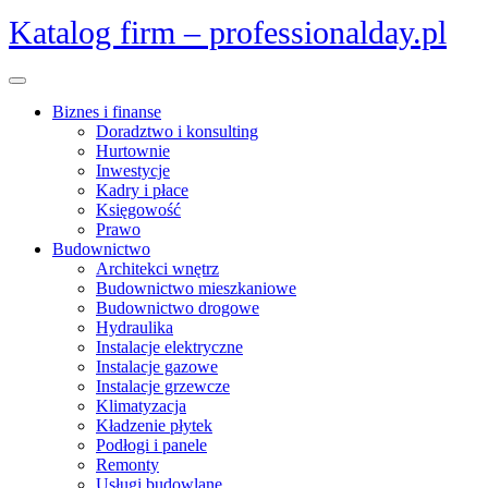
Skip
Katalog firm – professionalday.pl
to
content
Open
Menu
Biznes i finanse
Doradztwo i konsulting
Hurtownie
Inwestycje
Kadry i płace
Księgowość
Prawo
Budownictwo
Architekci wnętrz
Budownictwo mieszkaniowe
Budownictwo drogowe
Hydraulika
Instalacje elektryczne
Instalacje gazowe
Instalacje grzewcze
Klimatyzacja
Kładzenie płytek
Podłogi i panele
Remonty
Usługi budowlane